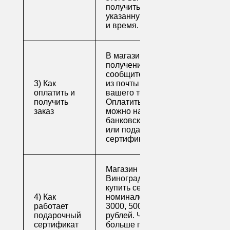
получить свой заказ в
указанную вами дату
и время.
В магазине для
получения заказа
сообщите его номер
3) Как
из почты или номер
оплатить и
вашего телефона.
получить
Оплатить заказ
заказ
можно наличными,
банковской картой
или подарочным
сертификатом.
Магазин напитков
Виноград предлагает
купить сертификаты
4) Как
номиналом 500, 1000,
работает
3000, 5000 и 10000
подарочный
рублей. Читайте
сертификат
больше про