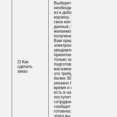
Выберите
необходимые товары
из и добавьте их в
корзину. Заполните
свои контактные
данные, укажите
желаемое время
получения заказа.
Вам придет по
электронной почте
уведомление о
принятии заказа. Как
только заказ
2) Как
подготовят в
сделать
магазине (обычно на
заказ
это требуется не
более 30 минут, если
указано ближайшее
время и весь товар
есть в наличии), вам
поступит письмо от
сотрудника, который
сообщит о
готовности. После
этого вы можете