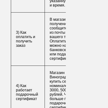
указанную вами дату
и время.
В магазине для
получения заказа
сообщите его номер
3) Как
из почты или номер
оплатить и
вашего телефона.
получить
Оплатить заказ
заказ
можно наличными,
банковской картой
или подарочным
сертификатом.
Магазин напитков
Виноград предлагает
купить сертификаты
4) Как
номиналом 500, 1000,
работает
3000, 5000 и 10000
подарочный
рублей. Читайте
сертификат
больше про
подарочные
сертификаты