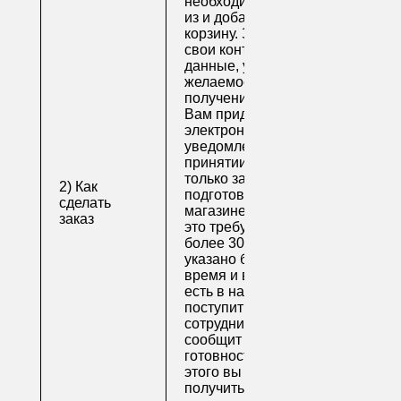
необходимые товары
из и добавьте их в
корзину. Заполните
свои контактные
данные, укажите
желаемое время
получения заказа.
Вам придет по
электронной почте
уведомление о
принятии заказа. Как
только заказ
2) Как
подготовят в
сделать
магазине (обычно на
заказ
это требуется не
более 30 минут, если
указано ближайшее
время и весь товар
есть в наличии), вам
поступит письмо от
сотрудника, который
сообщит о
готовности. После
этого вы можете
получить свой заказ в