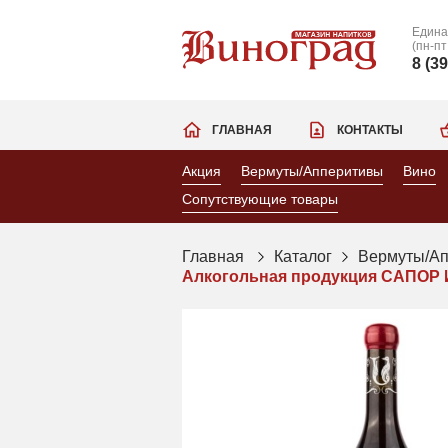
Едина
(пн-пт
8 (3
ГЛАВНАЯ
КОНТАКТЫ
Акция
Вермуты/Апперитивы
Вино
Сопутствующие товары
Главная
Каталог
Вермуты/А
Алкогольная продукция САПОР И