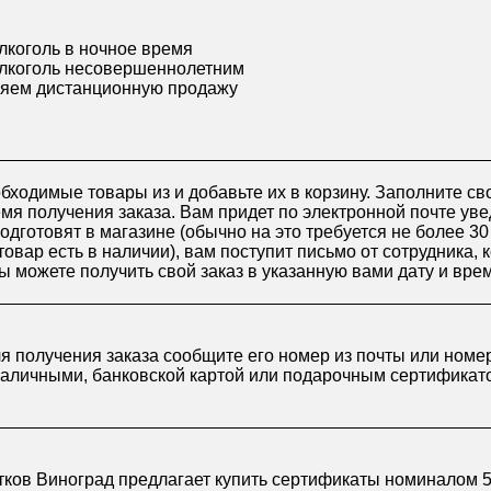
лкоголь в ночное время
лкоголь несовершеннолетним
яем дистанционную продажу
бходимые товары из и добавьте их в корзину. Заполните св
я получения заказа. Вам придет по электронной почте уве
подготовят в магазине (обычно на это требуется не более 3
товар есть в наличии), вам поступит письмо от сотрудника, 
ы можете получить свой заказ в указанную вами дату и вре
ля получения заказа сообщите его номер из почты или номе
наличными, банковской картой или подарочным сертификат
ков Виноград предлагает купить сертификаты номиналом 50