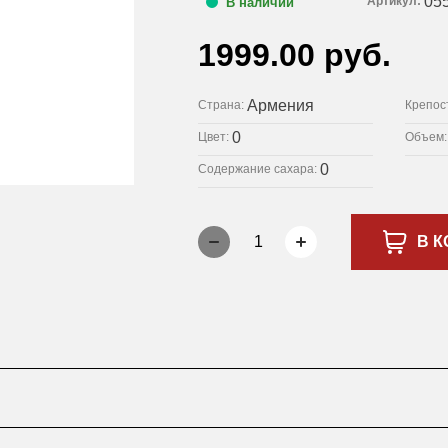
05
Артикул:
В наличии
1999.00 руб.
Армения
Страна:
Крепос
0
Цвет:
Объем
0
Содержание сахара:
1
В К