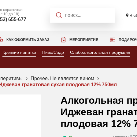
я справочная
 с 10 до 18)
Выб
952) 655-677
КАК ОФОРМИТЬ ЗАКАЗ
МЕРОПРИЯТИЯ
ПОДАРОЧ
Крепкие напитки
Пиво/Сидр
Слабоалкогольная продукция
пперитивы
Прочее. Не является вином
джеван гранатовая сухая плодовая 12% 750мл
Алкогольная п
Иджеван грана
плодовая 12% 