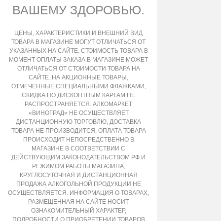
ВАШЕМУ ЗДОРОВЬЮ.
ЦЕНЫ, ХАРАКТЕРИСТИКИ И ВНЕШНИЙ ВИД
ТОВАРА В МАГАЗИНЕ МОГУТ ОТЛИЧАТЬСЯ ОТ
УКАЗАННЫХ НА САЙТЕ. СТОИМОСТЬ ТОВАРА В
МОМЕНТ ОПЛАТЫ ЗАКАЗА В МАГАЗИНЕ МОЖЕТ
ОТЛИЧАТЬСЯ ОТ СТОИМОСТИ ТОВАРА НА
САЙТЕ. НА АКЦИОННЫЕ ТОВАРЫ,
ОТМЕЧЕННЫЕ СПЕЦИАЛЬНЫМИ ФЛАЖКАМИ,
СКИДКА ПО ДИСКОНТНЫМ КАРТАМ НЕ
РАСПРОСТРАНЯЕТСЯ. АЛКОМАРКЕТ
«ВИНОГРАД» НЕ ОСУЩЕСТВЛЯЕТ
ДИСТАНЦИОННУЮ ТОРГОВЛЮ, ДОСТАВКА
ТОВАРА НЕ ПРОИЗВОДИТСЯ, ОПЛАТА ТОВАРА
ПРОИСХОДИТ НЕПОСРЕДСТВЕННО В
МАГАЗИНЕ В СООТВЕТСТВИИ С
ДЕЙСТВУЮЩИМ ЗАКОНОДАТЕЛЬСТВОМ РФ И
РЕЖИМОМ РАБОТЫ МАГАЗИНА,
КРУГЛОСУТОЧНАЯ И ДИСТАНЦИОННАЯ
ПРОДАЖА АЛКОГОЛЬНОЙ ПРОДУКЦИИ НЕ
ОСУЩЕСТВЛЯЕТСЯ. ИНФОРМАЦИЯ О ТОВАРАХ,
РАЗМЕЩЕННАЯ НА САЙТЕ НОСИТ
ОЗНАКОМИТЕЛЬНЫЙ ХАРАКТЕР,
ПОДРОБНОСТИ О ПРИОБРЕТЕНИИ ТОВАРОВ