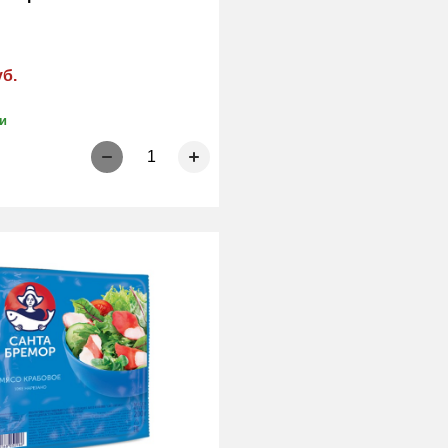
уб.
и
1