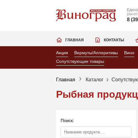
Едина
(пн-пт
8 (3
ГЛАВНАЯ
КОНТАКТЫ
Акция
Вермуты/Апперитивы
Вино
Сопутствующие товары
Главная
Каталог
Сопутству
Рыбная продук
Поиск: