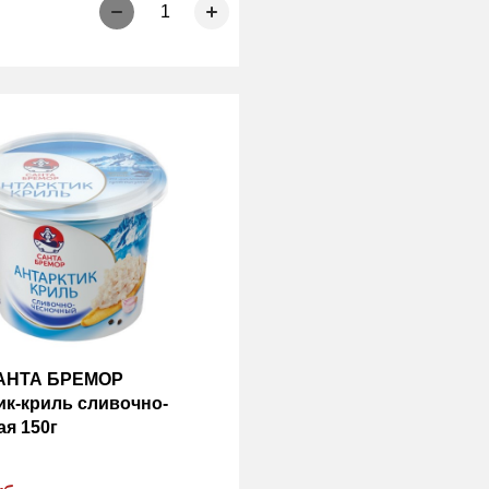
1
САНТА БРЕМОР
ик-криль сливочно-
ая 150г