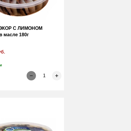
 ЭКОР С ЛИМОНОМ
в масле 180г
уб.
и
1