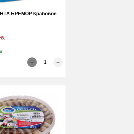
АНТА БРЕМОР Крабовое
уб.
и
1