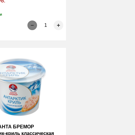
уб.
и
1
САНТА БРЕМОР
ик-криль классическая