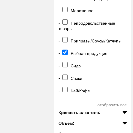
-
Мороженое
-
Непродовольственные
товары
-
Приправы/Соусы/Кетчупы
-
Рыбная продукция
-
Сидр
-
Снэки
-
Чай/Кофе
отобразить все
Крепость алкоголя:
Объем: