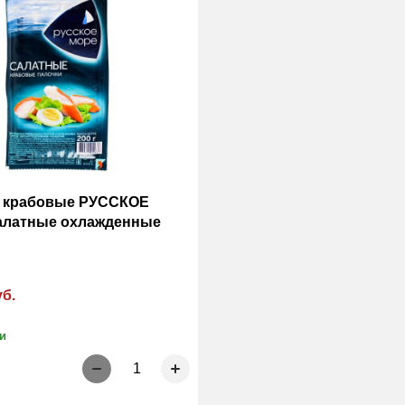
 крабовые РУССКОЕ
алатные охлажденные
уб.
и
1