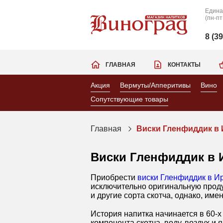
Едина
(пн-пт
8 (3
ГЛАВНАЯ
КОНТАКТЫ
Акция
Вермуты/Апперитивы
Вино
Сопутствующие товары
Главная
Виски Гленфиддик в 
Виски Гленфиддик в 
Приобрести
виски Гленфиддик в Ир
исключительно оригинальную продук
и другие сорта скотча, однако, и
История напитка начинается в 60-х
компонента скотча, воду, воздух 