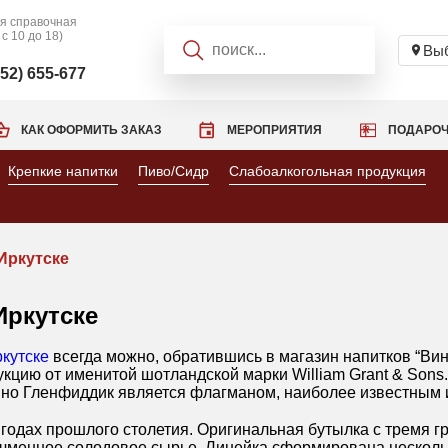
я справочная
 с 10 до 18)
Выб
952) 655-677
КАК ОФОРМИТЬ ЗАКАЗ
МЕРОПРИЯТИЯ
ПОДАРОЧ
Крепкие напитки
Пиво/Сидр
Слабоалкогольная продукция
Иркутске
Иркутске
кутске
всегда можно, обратившись в магазин напитков “Вин
цию от именитой шотландской марки William Grant & Sons. 
менно Гленфиддик является флагманом, наиболее известным
 годах прошлого столетия. Оригинальная бутылка с тремя 
и ячменное солодовое сырье. Линейка сформирована нескол