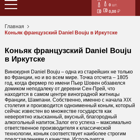
0
шт.
0,00
Главная
Коньяк французский Daniel Bouju в Иркутске
Коньяк французский Daniel Bouju
в Иркутске
Винокурня Daniel Bouju – одна из старейших не только
во Франции, но и во всем мире. Точка отсчета – 1805
год, когда фермер по имени Пьер Шовен обзавелся
домиком неподалеку от деревни Сен-Прей, что
находится в самом центре виноградной житницы
Франции, Шампани. Собственно, именно с начала XIX
столетия и производится одноименный коньяк, который
сейчас известен во множестве государств как
невероятно изысканный, вкусный, благородный
алкогольный напиток.Залог его успеха – максимально
ответственное производителя к классической
технологии, коньяк соответствует наиболее строгим
представлениям о качестве. Используется