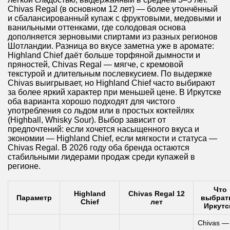
Chivas Regal (в основном 12 лет) — более утончённый
и сбалансированный купаж с фруктовыми, медовыми и
ванильными оттенками, где солодовая основа
дополняется зерновыми спиртами из разных регионов
Шотландии. Разница во вкусе заметна уже в аромате:
Highland Chief даёт больше торфяной дымности и
пряностей, Chivas Regal — мягче, с кремовой
текстурой и длительным послевкусием. По выдержке
Chivas выигрывает, но Highland Chief часто выбирают
за более яркий характер при меньшей цене. В Иркутске
оба варианта хорошо подходят для чистого
употребления со льдом или в простых коктейлях
(Highball, Whisky Sour). Выбор зависит от
предпочтений: если хочется насыщенного вкуса и
экономии — Highland Chief, если мягкости и статуса —
Chivas Regal. В 2026 году оба бренда остаются
стабильными лидерами продаж среди купажей в
регионе.
Что
Highland
Chivas Regal 12
Параметр
выбрат
Chief
лет
Иркутс
Chivas —