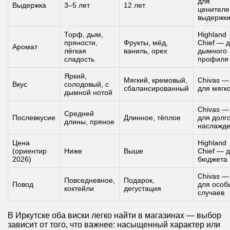
для
Выдержка
3–5 лет
12 лет
ценителе
выдержк
Торф, дым,
Highland
пряности,
Фрукты, мёд,
Chief — 
Аромат
лёгкая
ваниль, орех
дымного
сладость
профиля
Яркий,
Мягкий, кремовый,
Chivas —
Вкус
солодовый, с
сбалансированный
для мягк
дымной нотой
Chivas —
Средней
Послевкусие
Длинное, тёплое
для долг
длины, пряное
наслажд
Цена
Highland
(ориентир
Ниже
Выше
Chief — 
2026)
бюджета
Chivas —
Повседневное,
Подарок,
Повод
для особ
коктейли
дегустация
случаев
В Иркутске оба виски легко найти в магазинах — выбор
зависит от того, что важнее: насыщенный характер или