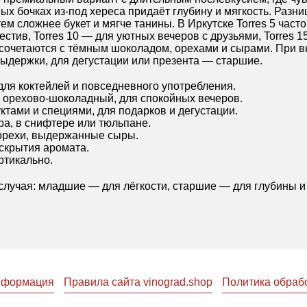
ых бочках из-под хереса придаёт глубину и мягкость. Разни
 сложнее букет и мягче танины. В Иркутске Torres 5 часто 
естив, Torres 10 — для уютных вечеров с друзьями, Torres 
 сочетаются с тёмным шоколадом, орехами и сырами. При 
ыдержки, для дегустации или презента — старшие.
 для коктейлей и повседневного употребления.
 орехово-шоколадный, для спокойных вечеров.
уктами и специями, для подарков и дегустации.
ра, в снифтере или тюльпане.
 орехи, выдержанные сыры.
аскрытия аромата.
ртикально.
случая: младшие — для лёгкости, старшие — для глубины и 
информация
Правила сайта vinograd.shop
Политика обраб