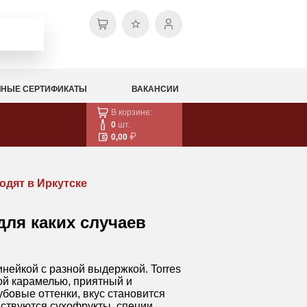
НЫЕ СЕРТИФИКАТЫ
ВАКАНСИИ
В корзине:
0
шт.
0,00
ходят в Иркутске
 для каких случаев
нейкой с разной выдержкой. Torres
кой карамелью, приятный и
убовые оттенки, вкус становится
вствуются сухофрукты, специи,