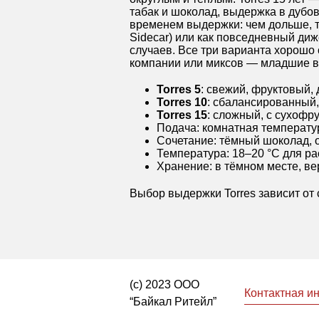
табак и шоколад, выдержка в дубов
временем выдержки: чем дольше, тем
Sidecar) или как повседневный диж
случаев. Все три варианта хорошо
компании или миксов — младшие в
Torres 5
: свежий, фруктовый,
Torres 10
: сбалансированный,
Torres 15
: сложный, с сухофр
Подача: комнатная температу
Сочетание: тёмный шоколад,
Температура: 18–20 °C для р
Хранение: в тёмном месте, ве
Выбор выдержки Torres зависит от 
(с) 2023 ООО
Контактная 
“Байкал Ритейл”