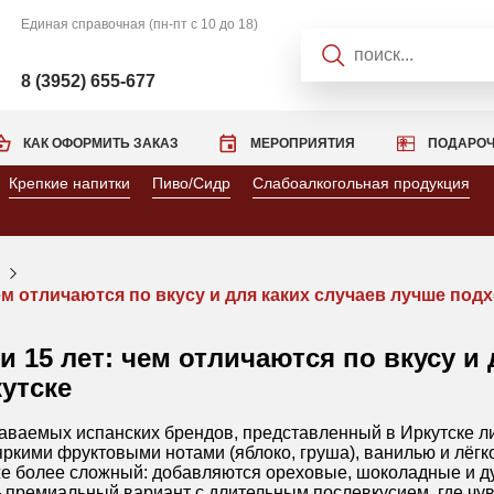
Единая справочная
(пн-пт с 10 до 18)
8 (3952) 655-677
КАК ОФОРМИТЬ ЗАКАЗ
МЕРОПРИЯТИЯ
ПОДАРОЧ
Крепкие напитки
Пиво/Сидр
Слабоалкогольная продукция
 чем отличаются по вкусу и для каких случаев лучше под
ли 15 лет: чем отличаются по вкусу и
утске
аваемых испанских брендов, представленный в Иркутске ли
яркими фруктовыми нотами (яблоко, груша), ванилью и лёг
уже более сложный: добавляются ореховые, шоколадные и д
— премиальный вариант с длительным послевкусием, где чу