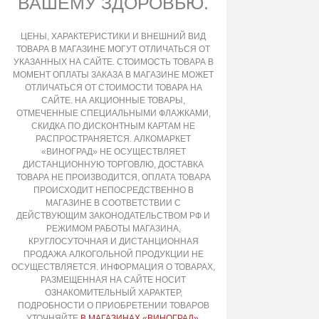
ВАШЕМУ ЗДОРОВЬЮ.
ЦЕНЫ, ХАРАКТЕРИСТИКИ И ВНЕШНИЙ ВИД
ТОВАРА В МАГАЗИНЕ МОГУТ ОТЛИЧАТЬСЯ ОТ
УКАЗАННЫХ НА САЙТЕ. СТОИМОСТЬ ТОВАРА В
МОМЕНТ ОПЛАТЫ ЗАКАЗА В МАГАЗИНЕ МОЖЕТ
ОТЛИЧАТЬСЯ ОТ СТОИМОСТИ ТОВАРА НА
САЙТЕ. НА АКЦИОННЫЕ ТОВАРЫ,
ОТМЕЧЕННЫЕ СПЕЦИАЛЬНЫМИ ФЛАЖКАМИ,
СКИДКА ПО ДИСКОНТНЫМ КАРТАМ НЕ
РАСПРОСТРАНЯЕТСЯ. АЛКОМАРКЕТ
«ВИНОГРАД» НЕ ОСУЩЕСТВЛЯЕТ
ДИСТАНЦИОННУЮ ТОРГОВЛЮ, ДОСТАВКА
ТОВАРА НЕ ПРОИЗВОДИТСЯ, ОПЛАТА ТОВАРА
ПРОИСХОДИТ НЕПОСРЕДСТВЕННО В
МАГАЗИНЕ В СООТВЕТСТВИИ С
ДЕЙСТВУЮЩИМ ЗАКОНОДАТЕЛЬСТВОМ РФ И
РЕЖИМОМ РАБОТЫ МАГАЗИНА,
КРУГЛОСУТОЧНАЯ И ДИСТАНЦИОННАЯ
ПРОДАЖА АЛКОГОЛЬНОЙ ПРОДУКЦИИ НЕ
ОСУЩЕСТВЛЯЕТСЯ. ИНФОРМАЦИЯ О ТОВАРАХ,
РАЗМЕЩЕННАЯ НА САЙТЕ НОСИТ
ОЗНАКОМИТЕЛЬНЫЙ ХАРАКТЕР,
ПОДРОБНОСТИ О ПРИОБРЕТЕНИИ ТОВАРОВ
УТОЧНЯЙТЕ
В МАГАЗИНАХ «ВИНОГРАД»
.