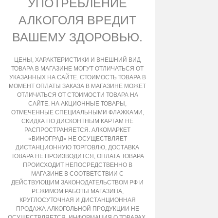
УПОТРЕБЛЕНИЕ
АЛКОГОЛЯ ВРЕДИТ
ВАШЕМУ ЗДОРОВЬЮ.
ЦЕНЫ, ХАРАКТЕРИСТИКИ И ВНЕШНИЙ ВИД
ТОВАРА В МАГАЗИНЕ МОГУТ ОТЛИЧАТЬСЯ ОТ
УКАЗАННЫХ НА САЙТЕ. СТОИМОСТЬ ТОВАРА В
МОМЕНТ ОПЛАТЫ ЗАКАЗА В МАГАЗИНЕ МОЖЕТ
ОТЛИЧАТЬСЯ ОТ СТОИМОСТИ ТОВАРА НА
САЙТЕ. НА АКЦИОННЫЕ ТОВАРЫ,
ОТМЕЧЕННЫЕ СПЕЦИАЛЬНЫМИ ФЛАЖКАМИ,
СКИДКА ПО ДИСКОНТНЫМ КАРТАМ НЕ
РАСПРОСТРАНЯЕТСЯ. АЛКОМАРКЕТ
«ВИНОГРАД» НЕ ОСУЩЕСТВЛЯЕТ
ДИСТАНЦИОННУЮ ТОРГОВЛЮ, ДОСТАВКА
ТОВАРА НЕ ПРОИЗВОДИТСЯ, ОПЛАТА ТОВАРА
ПРОИСХОДИТ НЕПОСРЕДСТВЕННО В
МАГАЗИНЕ В СООТВЕТСТВИИ С
ДЕЙСТВУЮЩИМ ЗАКОНОДАТЕЛЬСТВОМ РФ И
РЕЖИМОМ РАБОТЫ МАГАЗИНА,
КРУГЛОСУТОЧНАЯ И ДИСТАНЦИОННАЯ
ПРОДАЖА АЛКОГОЛЬНОЙ ПРОДУКЦИИ НЕ
ОСУЩЕСТВЛЯЕТСЯ. ИНФОРМАЦИЯ О ТОВАРАХ,