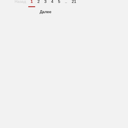
Назад
1
2
3
4
5
..
21
Далее