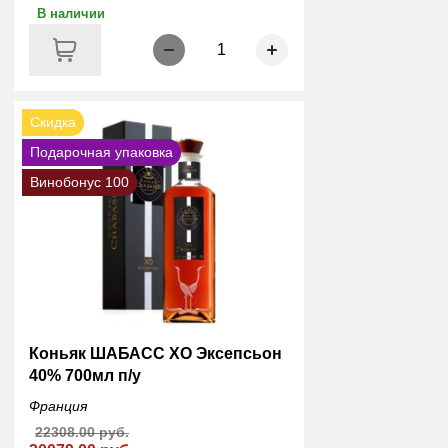
В наличии
1
Скидка
Подарочная упаковка
Винобонус 100
Коньяк ШАБАСС XO Эксепсьон
40% 700мл п/у
Франция
22308.00 руб.