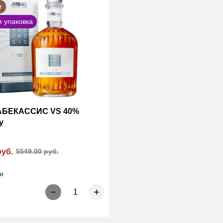
т
 упаковка
 АБЕКАССИС VS 40%
у
руб.
5549.00 руб.
и
1