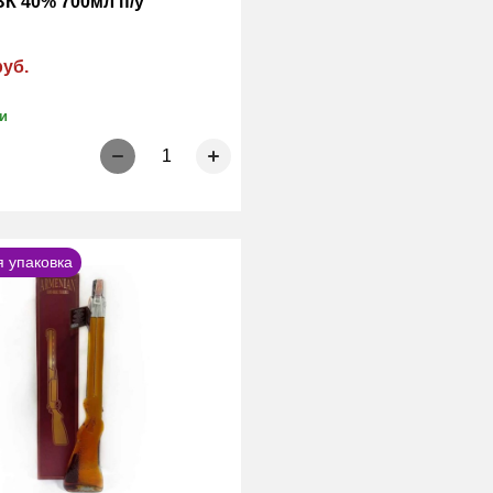
ВК 40% 700мл п/у
руб.
и
1
 упаковка