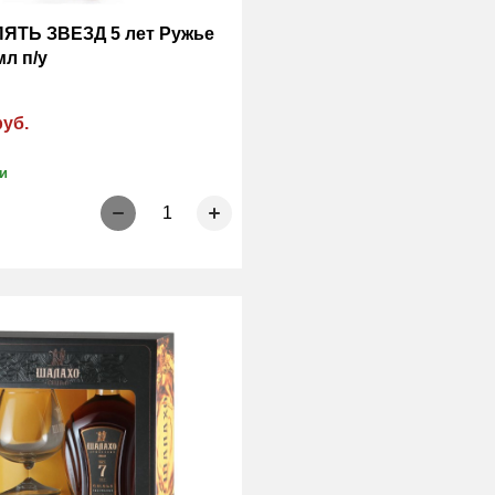
ПЯТЬ ЗВЕЗД 5 лет Ружье
л п/у
руб.
и
1