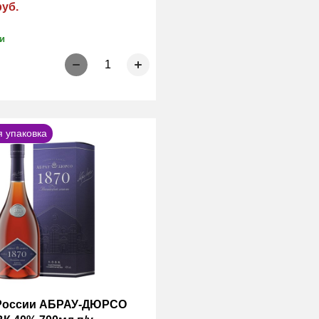
руб.
и
1
 упаковка
 России АБРАУ-ДЮРСО