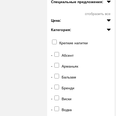
Специальные предложения:
отобразить все
Цена:
Категория:
Крепкие напитки
-
Абсент
-
Арманьяк
-
Бальзам
-
Бренди
-
Виски
-
Водка