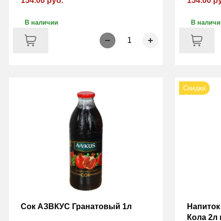
154.00 руб.
154.00 р
В наличии
В наличи
1
Скидка
Сок АЗВКУС Гранатовый 1л
Напиток
Кола 2л 