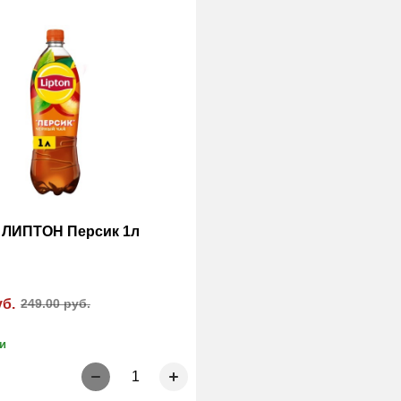
 ЛИПТОН Персик 1л
уб.
249.00 руб.
и
1