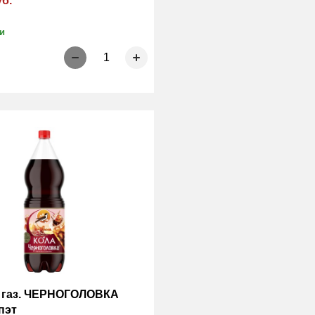
уб.
и
1
 газ. ЧЕРНОГОЛОВКА
пэт