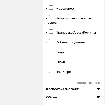
-
Мороженое
-
Непродовольственные
товары
-
Приправы/Соусы/Кетчупы
-
Рыбная продукция
-
Сидр
-
Снэки
-
Чай/Кофе
отобразить все
Крепость алкоголя:
Объем: