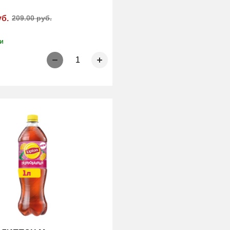
уб.
209.00 руб.
и
1