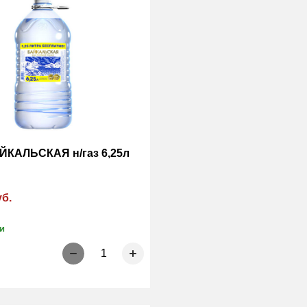
ЙКАЛЬСКАЯ н/газ 6,25л
уб.
и
1