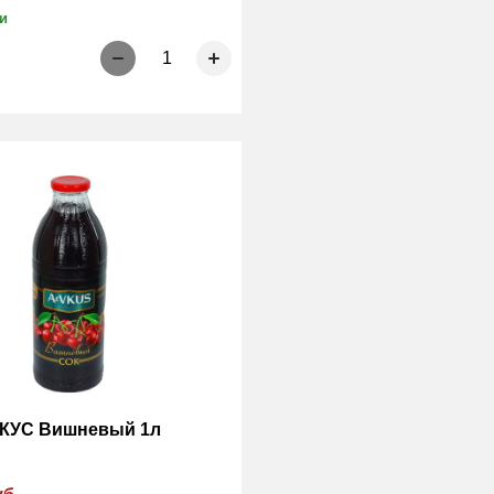
и
1
КУС Вишневый 1л