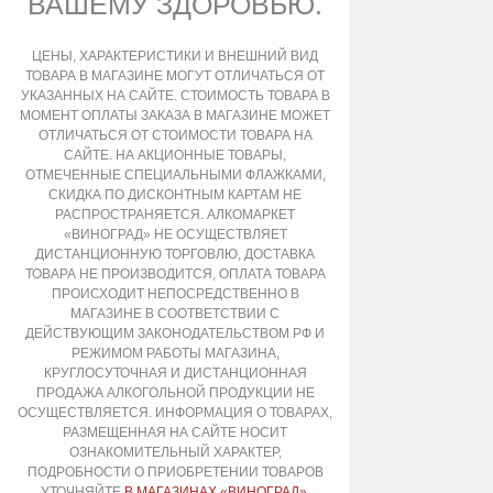
ВАШЕМУ ЗДОРОВЬЮ.
ЦЕНЫ, ХАРАКТЕРИСТИКИ И ВНЕШНИЙ ВИД
ТОВАРА В МАГАЗИНЕ МОГУТ ОТЛИЧАТЬСЯ ОТ
УКАЗАННЫХ НА САЙТЕ. СТОИМОСТЬ ТОВАРА В
МОМЕНТ ОПЛАТЫ ЗАКАЗА В МАГАЗИНЕ МОЖЕТ
ОТЛИЧАТЬСЯ ОТ СТОИМОСТИ ТОВАРА НА
САЙТЕ. НА АКЦИОННЫЕ ТОВАРЫ,
ОТМЕЧЕННЫЕ СПЕЦИАЛЬНЫМИ ФЛАЖКАМИ,
СКИДКА ПО ДИСКОНТНЫМ КАРТАМ НЕ
РАСПРОСТРАНЯЕТСЯ. АЛКОМАРКЕТ
«ВИНОГРАД» НЕ ОСУЩЕСТВЛЯЕТ
ДИСТАНЦИОННУЮ ТОРГОВЛЮ, ДОСТАВКА
ТОВАРА НЕ ПРОИЗВОДИТСЯ, ОПЛАТА ТОВАРА
ПРОИСХОДИТ НЕПОСРЕДСТВЕННО В
МАГАЗИНЕ В СООТВЕТСТВИИ С
ДЕЙСТВУЮЩИМ ЗАКОНОДАТЕЛЬСТВОМ РФ И
РЕЖИМОМ РАБОТЫ МАГАЗИНА,
КРУГЛОСУТОЧНАЯ И ДИСТАНЦИОННАЯ
ПРОДАЖА АЛКОГОЛЬНОЙ ПРОДУКЦИИ НЕ
ОСУЩЕСТВЛЯЕТСЯ. ИНФОРМАЦИЯ О ТОВАРАХ,
РАЗМЕЩЕННАЯ НА САЙТЕ НОСИТ
ОЗНАКОМИТЕЛЬНЫЙ ХАРАКТЕР,
ПОДРОБНОСТИ О ПРИОБРЕТЕНИИ ТОВАРОВ
УТОЧНЯЙТЕ
В МАГАЗИНАХ «ВИНОГРАД»
.